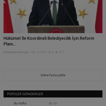
Hükümet İle Koordineli Belediyecilik İçin Reform
Planı...
belediyeturkdergisi
Sep 13, 2019
0
2171
Daha fazla yükle
POPÜLER GÖNDERILER
Bu Hafta
Bu Ay