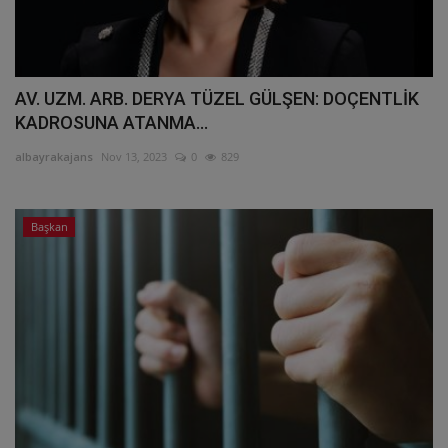
AV. UZM. ARB. DERYA TÜZEL GÜLŞEN: DOÇENTLİK
KADROSUNA ATANMA...
albayrakajans
Nov 13, 2023
0
829
Başkan