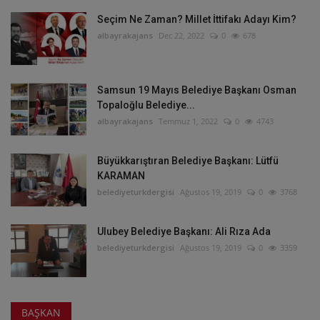
EMITT Fuarı'nda Antalya Büyükşehir Belediye Başkanı Muhittin Böcek Belediye Türk Dergisi Stantını Ziyaret Etti!
Seçim Ne Zaman? Millet İttifakı Adayı Kim?
albayrakajans
Dec 22, 2022
0
678
Seçim Ne Zaman? Millet İttifakı Adayı Kim?
Samsun 19 Mayıs Belediye Başkanı Osman
Topaloğlu Belediye...
albayrakajans
Temmuz 1, 2022
0
4743
Büyükkarıştıran Belediye Başkanı: Lütfü
KARAMAN
belediyeturkdergisi
Ağustos 19, 2019
0
3768
Ulubey Belediye Başkanı: Ali Rıza Ada
belediyeturkdergisi
Ağustos 19, 2019
0
3359
BAŞKAN