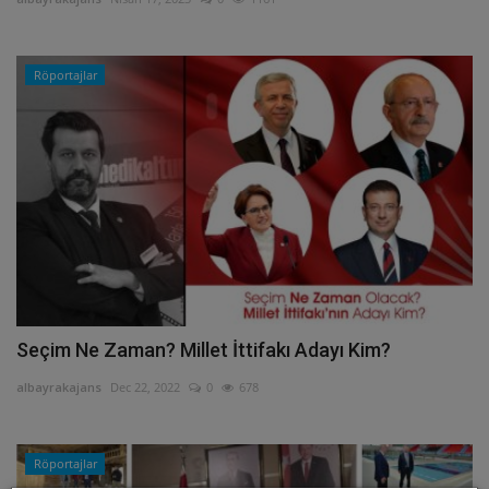
Röportajlar
Seçim Ne Zaman? Millet İttifakı Adayı Kim?
albayrakajans
Dec 22, 2022
0
678
Röportajlar