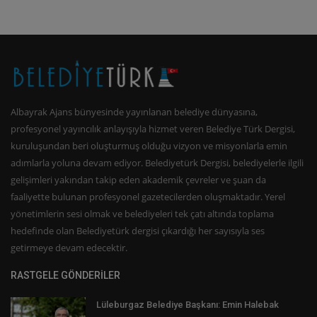
Albayrak Ajans bünyesinde yayınlanan belediye dünyasına,
profesyonel yayıncılık anlayışıyla hizmet veren Belediye Türk Dergisi,
kuruluşundan beri oluşturmuş olduğu vizyon ve misyonlarla emin
adımlarla yoluna devam ediyor. Belediyetürk Dergisi, belediyelerle ilgili
gelişimleri yakından takip eden akademik çevreler ve şuan da
faaliyette bulunan profesyonel gazetecilerden oluşmaktadır. Yerel
yönetimlerin sesi olmak ve belediyeleri tek çatı altında toplama
hedefinde olan Belediyetürk dergisi çıkardığı her sayısıyla ses
getirmeye devam edecektir.
RASTGELE GÖNDERİLER
Lüleburgaz Belediye Başkanı: Emin Halebak