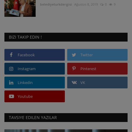
belediyeturkdergisi
Ağustos 8, 2019
0
9
BIZI TAKIP EDIN !
Facebook
Twitter
Instagram
Pinterest
Linkedin
VK
Youtube
TAVSIYE EDILEN YAZILAR