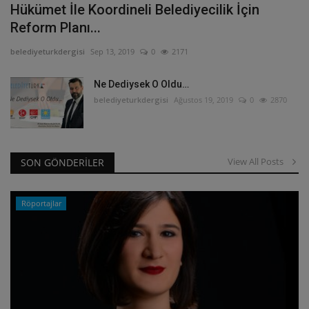
Hükümet İle Koordineli Belediyecilik İçin
Reform Planı...
belediyeturkdergisi
Sep 13, 2019
0
2171
Ne Dediysek O Oldu…
belediyeturkdergisi
Ağustos 19, 2019
0
2870
View All Posts
SON GÖNDERİLER
Röportajlar