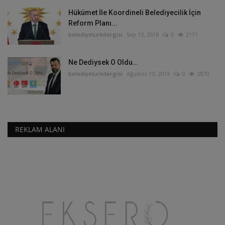
Hükümet İle Koordineli Belediyecilik İçin
Reform Planı...
belediyeturkdergisi
Sep 13, 2019
0
2171
Ne Dediysek O Oldu…
belediyeturkdergisi
Ağustos 19, 2019
0
2870
REKLAM ALANI