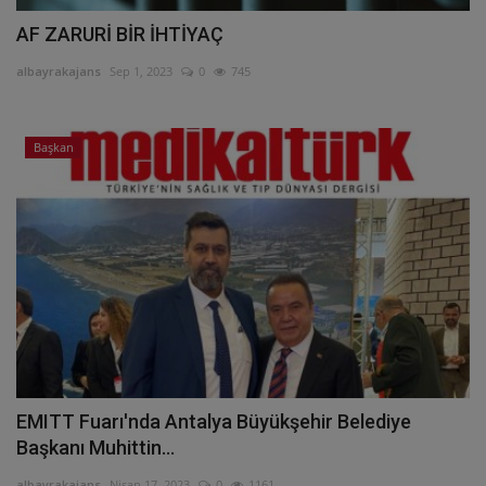
AF ZARURİ BİR İHTİYAÇ
albayrakajans
Sep 1, 2023
0
745
Başkan
EMITT Fuarı'nda Antalya Büyükşehir Belediye
Başkanı Muhittin...
albayrakajans
Nisan 17, 2023
0
1161