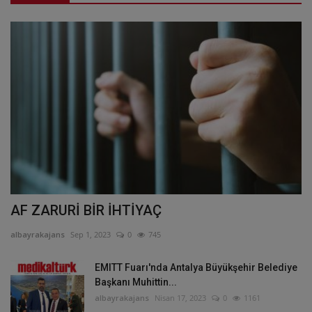
AF ZARURİ BİR İHTİYAÇ
albayrakajans
Sep 1, 2023
0
745
EMITT Fuarı'nda Antalya Büyükşehir Belediye
Başkanı Muhittin...
albayrakajans
Nisan 17, 2023
0
1161