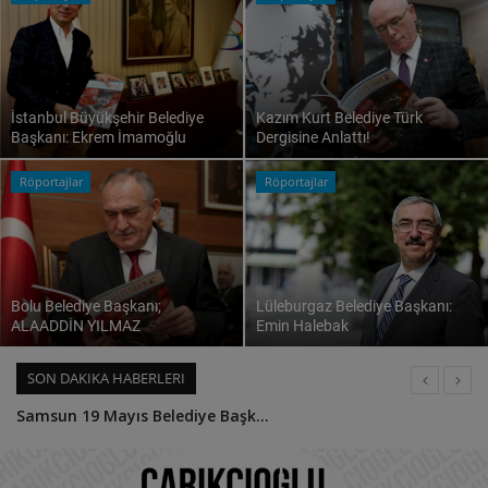
İstanbul Büyükşehir Belediye
Kazım Kurt Belediye Türk
Başkanı: Ekrem İmamoğlu
Dergisine Anlattı!
Röportajlar
Röportajlar
Bolu Belediye Başkanı;
Lüleburgaz Belediye Başkanı:
ALAADDİN YILMAZ
Emin Halebak
SON DAKIKA HABERLERI
Samsun 19 Mayıs Belediye Başkanı Osman Topaloğlu Belediye Türk Dergisi'ne Anlattı!
Hükümet İle Koordineli Belediyecilik İçin Reform Planı Hazır
Ne Dediysek O Oldu…