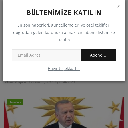
BÜLTENİMİZE KATILIN
En son haberleri, güncellemeleri ve özel teklifleri
doğrudan gelen kutunuza almak için abone listemize
katılın
Abone Ol
Samsun 19 Mayıs Belediye Başkanı Osman
Hayır teşekkürler
Topaloğlu Belediye...
albayrakajans
Temmuz 1, 2022
0
4743
Belediye