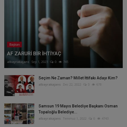
Başkan
AF ZARURİ BİR İHTİYAÇ
albayrakajans
Sep 1, 2023
0
745
Seçim Ne Zaman? Millet İttifakı Adayı Kim?
albayrakajans
Dec 22, 2022
0
678
Samsun 19 Mayıs Belediye Başkanı Osman
Topaloğlu Belediye...
albayrakajans
Temmuz 1, 2022
0
4743