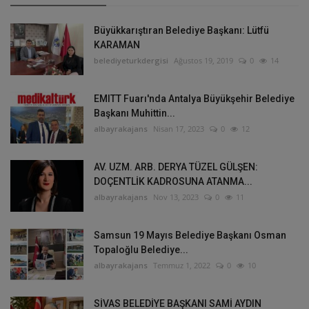
Büyükkarıştıran Belediye Başkanı: Lütfü
KARAMAN
belediyeturkdergisi
Ağustos 19, 2019
0
14
EMITT Fuarı'nda Antalya Büyükşehir Belediye
Başkanı Muhittin...
albayrakajans
Nisan 17, 2023
0
12
AV. UZM. ARB. DERYA TÜZEL GÜLŞEN:
DOÇENTLİK KADROSUNA ATANMA...
albayrakajans
Nov 13, 2023
0
11
Samsun 19 Mayıs Belediye Başkanı Osman
Topaloğlu Belediye...
albayrakajans
Temmuz 1, 2022
0
10
SİVAS BELEDİYE BAŞKANI SAMİ AYDIN