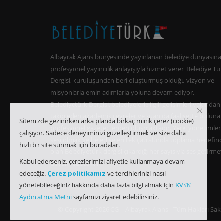
Albayrak Ajans bünyesinde yayınlanan belediye dünyasına
profesyonel yayıncılık anlayışıyla hizmet veren Belediye Tü
Dergisi, kuruluşundan beri oluşturmuş olduğu vizyon ve
misyonlarla emin adımlarla yoluna devam ediyor.
Belediyetürk Dergisi, belediyelerle ilgili gelişimleri yakından
takip eden akademik çevreler ve şuan da faaliyette buluna
Sitemizde gezinirken arka planda birkaç minik çerez (cookie)
profesyonel gazetecilerden oluşmaktadır. Yerel yönetimler
çalışıyor.
Sadece deneyiminizi güzelleştirmek ve size daha
sesi olmak ve belediyeleri tek çatı altında toplama hedefin
hızlı bir site sunmak için buradalar.
olan Belediyetürk dergisi çıkardığı her sayısıyla ses getirm
Kabul ederseniz, çerezlerimizi afiyetle kullanmaya devam
devam edecektir.
edeceğiz.
Çerez politikamız
ve tercihlerinizi nasıl
yönetebileceğiniz hakkında daha fazla bilgi almak için
KVKK
Aydınlatma Metni
sayfamızı ziyaret edebilirsiniz.
© Copyright 2026 CG | Albayrak Ajans - Tüm Hakları Sakl