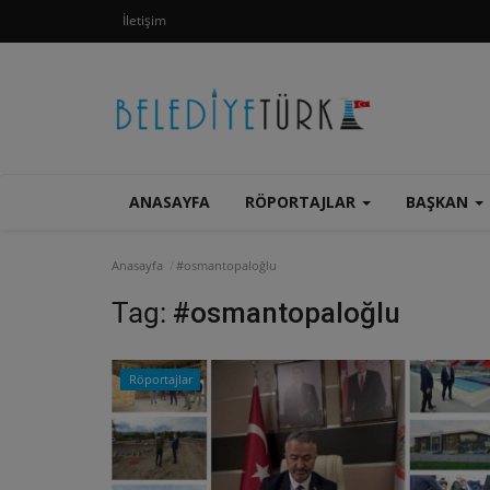
İletişim
ANASAYFA
RÖPORTAJLAR
BAŞKAN
Anasayfa
#osmantopaloğlu
Tag:
#osmantopaloğlu
Röportajlar