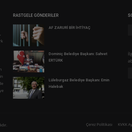
RASTGELE GÖNDERİLER
S
AF ZARURİ BİR İHTİYAÇ
,
rk
İl
Dominiç Belediye Başkanı: Sahvet
ERTÜRK
a
n
in
Lüleburgaz Belediye Başkanı: Emin
de
Halebak
eye
Çerez Politikası
KVKK Ay
ıdır.