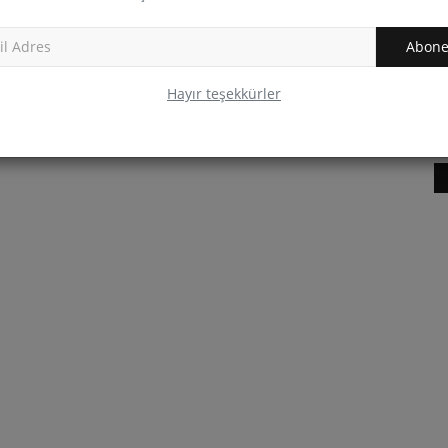
Abone
Hayır teşekkürler