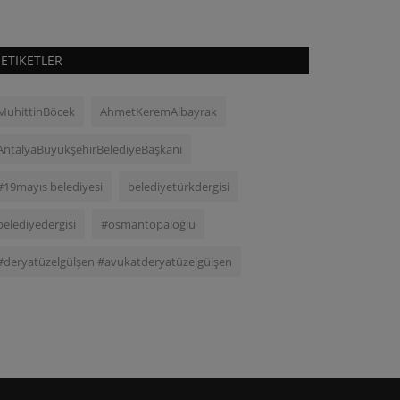
ETIKETLER
MuhittinBöcek
AhmetKeremAlbayrak
AntalyaBüyükşehirBelediyeBaşkanı
#19mayıs belediyesi
belediyetürkdergisi
belediyedergisi
#osmantopaloğlu
#deryatüzelgülşen #avukatderyatüzelgülşen