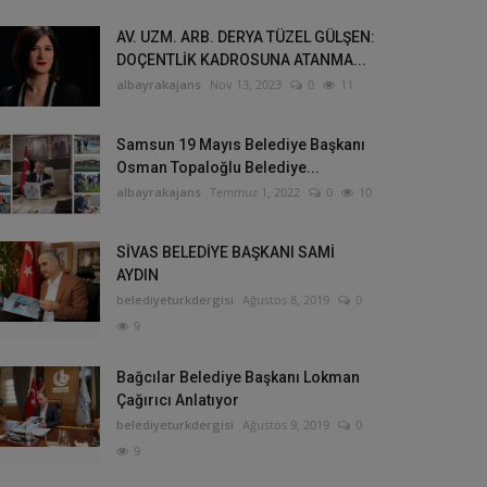
AV. UZM. ARB. DERYA TÜZEL GÜLŞEN:
DOÇENTLİK KADROSUNA ATANMA...
albayrakajans
Nov 13, 2023
0
11
Samsun 19 Mayıs Belediye Başkanı
Osman Topaloğlu Belediye...
albayrakajans
Temmuz 1, 2022
0
10
SİVAS BELEDİYE BAŞKANI SAMİ
AYDIN
belediyeturkdergisi
Ağustos 8, 2019
0
9
Bağcılar Belediye Başkanı Lokman
Çağırıcı Anlatıyor
belediyeturkdergisi
Ağustos 9, 2019
0
9