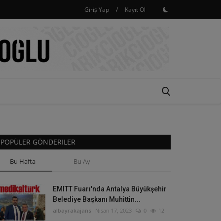
Giriş Yap
/
Kayıt Ol
POPÜLER GÖNDERILER
Bu Hafta
Bu Ay
EMITT Fuarı'nda Antalya Büyükşehir
Belediye Başkanı Muhittin...
albayrakajans
Nisan 17, 2023
0
12