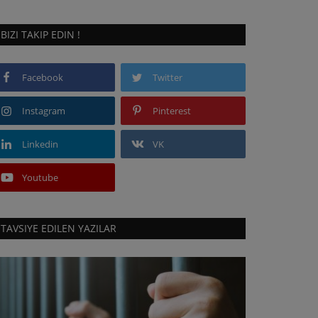
BIZI TAKIP EDIN !
Facebook
Twitter
Instagram
Pinterest
Linkedin
VK
Youtube
TAVSIYE EDILEN YAZILAR