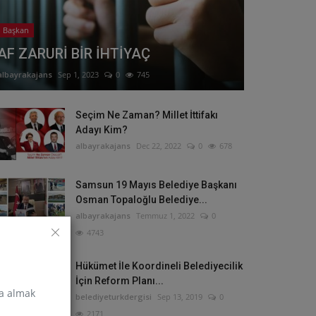
Başkan
AF ZARURİ BİR İHTİYAÇ
albayrakajans
Sep 1, 2023
0
745
Seçim Ne Zaman? Millet İttifakı
Adayı Kim?
albayrakajans
Dec 22, 2022
0
678
Samsun 19 Mayıs Belediye Başkanı
Osman Topaloğlu Belediye...
albayrakajans
Temmuz 1, 2022
0
4743
Hükümet İle Koordineli Belediyecilik
İçin Reform Planı...
za almak
belediyeturkdergisi
Sep 13, 2019
0
2171