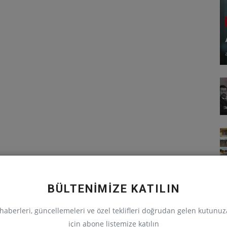
BÜLTENİMİZE KATILIN
haberleri, güncellemeleri ve özel teklifleri doğrudan gelen kutunu
için abone listemize katılın