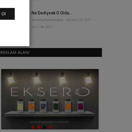
Ne Dediysek O Oldu…
 Ol
belediyeturkdergisi
Ağustos 19, 2019
0
2870
REKLAM ALANI