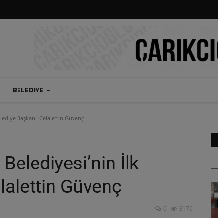
BELEDIYE
elediye Başkanı: Celalettin Güvenç
Belediyesi’nin İlk
lalettin Güvenç
0
3176