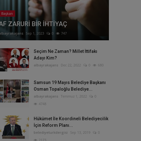
Başkan
AF ZARURİ BİR İHTİYAÇ
albayrakajans
Sep 1, 2023
0
747
Seçim Ne Zaman? Millet İttifakı
Adayı Kim?
albayrakajans
Dec 22, 2022
0
680
Samsun 19 Mayıs Belediye Başkanı
Osman Topaloğlu Belediye...
albayrakajans
Temmuz 1, 2022
0
4748
Hükümet İle Koordineli Belediyecilik
İçin Reform Planı...
belediyeturkdergisi
Sep 13, 2019
0
2173