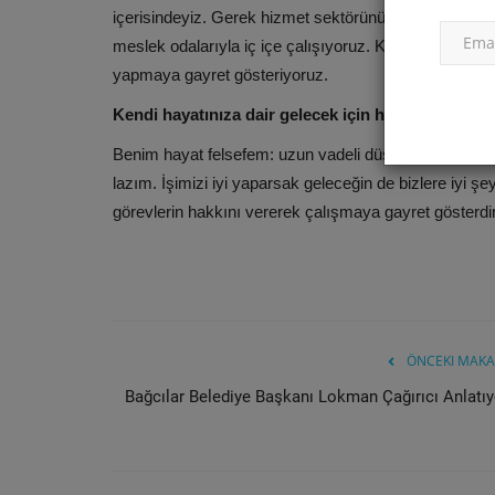
içerisindeyiz. Gerek hizmet sektörünün, gerek sanay
meslek odalarıyla iç içe çalışıyoruz. Kahramanmaraş; 
yapmaya gayret gösteriyoruz.
Kendi hayatınıza dair gelecek için hayalleriniz var
Benim hayat felsefem: uzun vadeli düşünmek yerine, e
Belediye
lazım. İşimizi iyi yaparsak geleceğin de bizlere iyi ş
görevlerin hakkını vererek çalışmaya gayret gösterd
ÖNCEKI MAKA
Bağcılar Belediye Başkanı Lokman Çağırıcı Anlatıy
Ne Dediysek O Oldu…
belediyeturkdergisi
Ağustos 19, 2019
0
2872