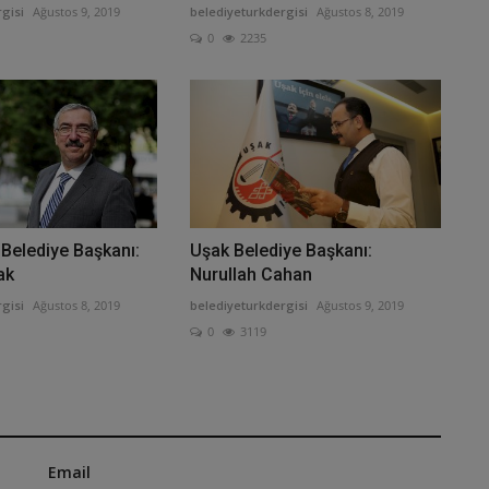
gisi
Ağustos 9, 2019
belediyeturkdergisi
Ağustos 8, 2019
0
2235
Belediye Başkanı:
Uşak Belediye Başkanı:
ak
Nurullah Cahan
gisi
Ağustos 8, 2019
belediyeturkdergisi
Ağustos 9, 2019
0
3119
Email