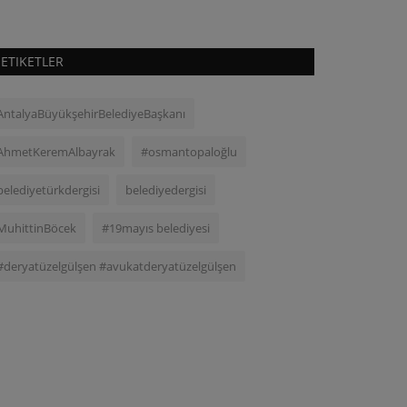
ETIKETLER
AntalyaBüyükşehirBelediyeBaşkanı
AhmetKeremAlbayrak
#osmantopaloğlu
belediyetürkdergisi
belediyedergisi
MuhittinBöcek
#19mayıs belediyesi
#deryatüzelgülşen #avukatderyatüzelgülşen