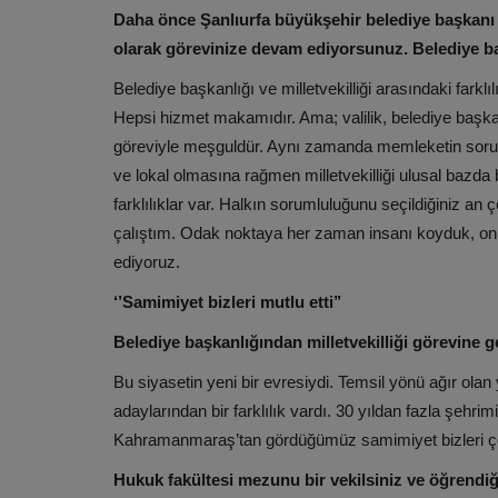
Daha önce Şanlıurfa büyükşehir belediye başkanı 
olarak görevinize devam ediyorsunuz. Belediye başka
Belediye başkanlığı ve milletvekilliği arasındaki farkl
Hepsi hizmet makamıdır. Ama; valilik, belediye başkanl
göreviyle meşguldür. Aynı zamanda memleketin sorunla
ve lokal olmasına rağmen milletvekilliği ulusal bazda 
farklılıklar var. Halkın sorumluluğunu seçildiğiniz a
çalıştım. Odak noktaya her zaman insanı koyduk, on
ediyoruz.
‘’Samimiyet bizleri mutlu etti’’
Belediye başkanlığından milletvekilliği görevine ge
Bu siyasetin yeni bir evresiydi. Temsil yönü ağır olan 
adaylarından bir farklılık vardı. 30 yıldan fazla şeh
Kahramanmaraş’tan gördüğümüz samimiyet bizleri çok
Hukuk fakültesi mezunu bir vekilsiniz ve öğrendiğ