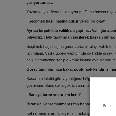
yazıyorsunuz…
Yazmaya çok fırsat bulamıyorum. Daha önceden çok 
‘’Seçilmek başlı başına gurur verici bir olay’’
Ayrıca birçok ilde valilik de yaptınız. Valiliğin a
biliyoruz. Halk tarafından seçilerek başkan olmak
Seçilmek başlı başına gurur verici bir olay. Valilik tems
tanımlanır. Valilik görevi yaptığımda da halkla sürekl
halkın emanetine sahip çıkmak insana ayrı bir soruml
Görev tanımlarınıza bakacak olursak kendinizi ha
Başarının takdiri görev yaptığınız bölgedeki insanları
gösterdim. Bunu daha çok Erzurum’a, Manisa’ya, Şa
‘’Sanayi, tarım ve turizm kenti’’
Biraz da Kahramanmaraş’tan bahsetmek istiyorum. 
En son 
Kahramanmaraş Türkiye’nin marka şehirlerinden bir tan