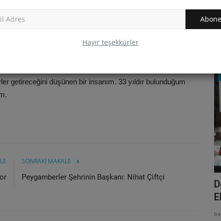
i sektörünün, gerekse turizm sektörünün gelişmesi için bütün
Abone
sanayi, tarım ve turizm kentidir. Şehre yararlı hizmetler
Hayır teşekkürler
 mı?
lindeki imkanlarla insanlar için ne yapılabilir onu düşünmek
Röportajlar
eyler getireceğini düşünen bir insanım. 33 yıldır bulunduğum
im.
LE
SONRAKİ MAKALE
or
Peygamberler Şehrinin Başkanı: Nihat Çiftçi
Büyükkarıştıran Belediye Başkanı: Lütfü
D
KARAMAN
E
belediyeturkdergisi
Ağustos 19, 2019
0
3775
be