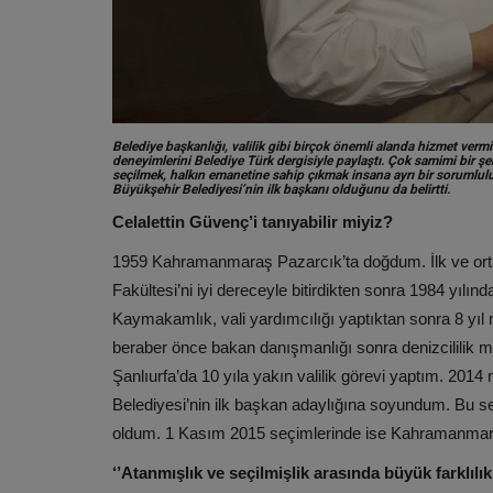
Belediye başkanlığı, valilik gibi birçok önemli alanda hizmet ver
deneyimlerini Belediye Türk dergisiyle paylaştı. Çok samimi bir şe
seçilmek, halkın emanetine sahip çıkmak insana ayrı bir sorumlulu
Büyükşehir Belediyesi’nin ilk başkanı olduğunu da belirtti.
Celalettin Güvenç’i tanıyabilir miyiz?
1959 Kahramanmaraş Pazarcık’ta doğdum. İlk ve orta
Fakültesi’ni iyi dereceyle bitirdikten sonra 1984 yıl
Kaymakamlık, vali yardımcılığı yaptıktan sonra 8 yıl
beraber önce bakan danışmanlığı sonra denizcililik 
Şanlıurfa’da 10 yıla yakın valilik görevi yaptım. 2014
Belediyesi’nin ilk başkan adaylığına soyundum. Bu s
oldum. 1 Kasım 2015 seçimlerinde ise Kahramanmaraş
‘’Atanmışlık ve seçilmişlik arasında büyük farklılıkl