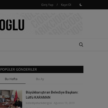
Giriş Yap
/
Kayıt Ol
POPÜLER GÖNDERILER
Bu Hafta
Bu Ay
Büyükkarıştıran Belediye Başkanı:
Lütfü KARAMAN
belediyeturkdergisi
Ağustos 19, 2019