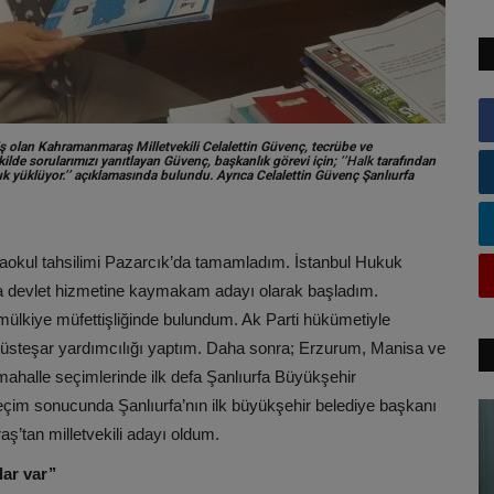
miş olan Kahramanmaraş Milletvekili Celalettin Güvenç, tecrübe ve
kilde sorularımızı yanıtlayan Güvenç, başkanlık görevi için;
‘’Halk
tarafından
k yüklüyor.’’ açıklamasında bulundu. Ayrıca Celalettin Güvenç Şanlıurfa
okul tahsilimi Pazarcık’da tamamladım. İstanbul Hukuk
ında devlet hizmetine kaymakam adayı olarak başladım.
 mülkiye müfettişliğinde bulundum. Ak Parti hükümetiyle
müsteşar yardımcılığı yaptım. Daha sonra; Erzurum, Manisa ve
 mahalle seçimlerinde ilk defa Şanlıurfa Büyükşehir
eçim sonucunda Şanlıurfa’nın ilk büyükşehir belediye başkanı
’tan milletvekili adayı oldum.
ar var’’