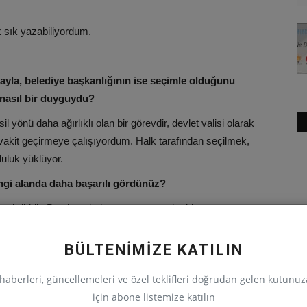
sık yazabiliyordum.
tamayla, belediye başkanlığının ise seçimle olduğunu
 nasıl bir duyguydu?
il yönü daha ağırlıklı olan bir görevdir, devlet valisi olarak
i vakit geçirmeye çalışıyordum. Halk tarafından seçilmek,
uluk yüklüyor.
ngi alanda daha başarılı gördünüz?
n takdiridir. Ben hepsinden ayrı ayrı zevk aldım ve gayret
nlıurfa’ya ve Kahramanmaraş’a sormak lazım.
BÜLTENİMİZE KATILIN
Şehirle ilgili ne tür çalışmalar yapıyorsunuz?
haberleri, güncellemeleri ve özel teklifleri doğrudan gelen kutunu
için abone listemize katılın
esidir. Şehrin hak ettiği yere gelmesi için yoğun bir çalışma