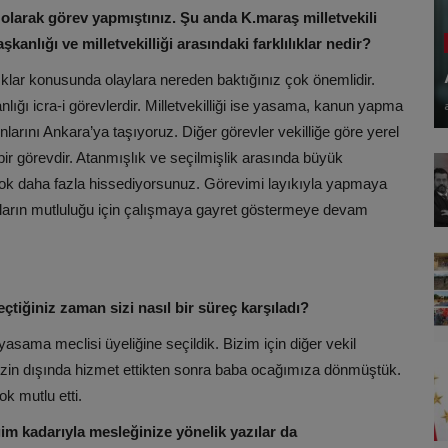
olarak görev yapmıştınız. Şu anda K.maraş milletvekili
nlığı ve milletvekilliği arasındaki farklılıklar nedir?
ılıklar konusunda olaylara nereden baktığınız çok önemlidir.
ığı icra-i görevlerdir. Milletvekilliği ise yasama, kanun yapma
rını Ankara’ya taşıyoruz. Diğer görevler vekilliğe göre yerel
bir görevdir. Atanmışlık ve seçilmişlik arasında büyük
n çok daha fazla hissediyorsunuz. Görevimi layıkıyla yapmaya
ların mutluluğu için çalışmaya gayret göstermeye devam
çtiğiniz zaman sizi nasıl bir süreç karşıladı?
yasama meclisi üyeliğine seçildik. Bizim için diğer vekil
rimizin dışında hizmet ettikten sonra baba ocağımıza dönmüştük.
 mutlu etti.
im kadarıyla mesleğinize yönelik yazılar da