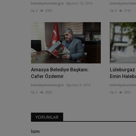
belediyeturkdergisi
Ağustos 19, 2019
belediyeturkder
0
2902
0
3192
Amasya Belediye Başkanı:
Lüleburgaz 
Cafer Özdemir
Emin Haleb
belediyeturkdergisi
Ağustos 9, 2019
belediyeturkder
0
2882
0
3091
YORUMLAR
İsim