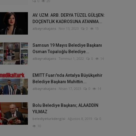
0
20
AV. UZM. ARB. DERYA TÜZEL GÜLŞEN:
DOÇENTLİK KADROSUNA ATANMA...
albayrakajans
Nov 13, 2023
0
15
Samsun 19 Mayıs Belediye Başkanı
Osman Topaloğlu Belediye...
albayrakajans
Temmuz 1, 2022
0
14
EMITT Fuarı'nda Antalya Büyükşehir
Belediye Başkanı Muhittin...
albayrakajans
Nisan 17, 2023
0
14
Bolu Belediye Başkanı; ALAADDİN
YILMAZ
belediyeturkdergisi
Ağustos 8, 2019
0
10