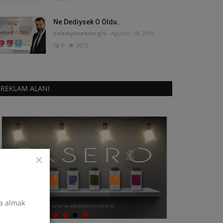
Ne Dediysek O Oldu…
belediyeturkdergisi
Ağustos 19, 2019
0
2872
REKLAM ALANI
za almak