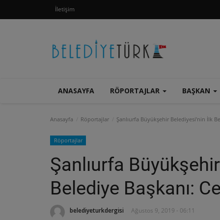
İletişim
ANASAYFA
RÖPORTAJLAR
BAŞKAN
Anasayfa
Röportajlar
Şanlıurfa Büyükşehir Belediyesi’nin İlk B
Röportajlar
Şanlıurfa Büyükşehir 
Belediye Başkanı: Ce
belediyeturkdergisi
Ağustos 9, 2019 - 06:11