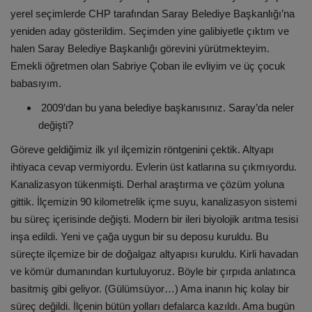
yerel seçimlerde CHP tarafından Saray Belediye Başkanlığı’na
yeniden aday gösterildim. Seçimden yine galibiyetle çıktım ve
halen Saray Belediye Başkanlığı görevini yürütmekteyim.
Emekli öğretmen olan Sabriye Çoban ile evliyim ve üç çocuk
babasıyım.
2009’dan bu yana belediye başkanısınız. Saray’da neler
değişti?
Göreve geldiğimiz ilk yıl ilçemizin röntgenini çektik. Altyapı
ihtiyaca cevap vermiyordu. Evlerin üst katlarına su çıkmıyordu.
Kanalizasyon tükenmişti. Derhal araştırma ve çözüm yoluna
gittik. İlçemizin 90 kilometrelik içme suyu, kanalizasyon sistemi
bu süreç içerisinde değişti. Modern bir ileri biyolojik arıtma tesisi
inşa edildi. Yeni ve çağa uygun bir su deposu kuruldu. Bu
süreçte ilçemize bir de doğalgaz altyapısı kuruldu. Kirli havadan
ve kömür dumanından kurtuluyoruz. Böyle bir çırpıda anlatınca
basitmiş gibi geliyor. (Gülümsüyor…) Ama inanın hiç kolay bir
süreç değildi. İlçenin bütün yolları defalarca kazıldı. Ama bugün