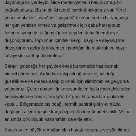
dayandığı bir yerdeyiz. Nice medeniyetlerin beşiği olmuş bir
coğrafyadayız. Bizim de iki temel hareket noktamız var. Yerel
yönetim olarak “insan” ve “uygarlık” üzerine kurulu bir yaşayışı
her gün yeniden örmek ve geliştirmek için çaba harcıyoruz.
İnsanın uygarlığı, çağdaşlığı her şeyden daha önemli diye
düşünüyorum. Toplumun içindeki sevgi, saygı ve dayanışma
duygularının geliştiği dönemler insanlığın da mutluluk ve huzur
seviyesinin arttığı dönemlerdir.
Saray’ı geleceğe her şeyden önce bu temelde hazırlamak
birincil görevimiz. Ardından sahip olduğumuz eşsiz doğal
güzelliklere ve mirasa sahip çıkmak için elimizden ne geliyorsa
yapıyoruz. Çevre duyarlılığı konusunda en fazla mücadele eden
belediyelerden biriyiz. Saray’ın bir yanı Istranca Ormanları ile
kaplı… Bölgemizde taş ocağı, termik santral gibi yıkımlarla
doğanın katledilmesine karşı hep en önde mücadele ettik. Ve bu
anlamda çok büyük kazanımlar da elde ettik.
Kısacası en büyük armağan olan hayatı korumak ve yüceltmek