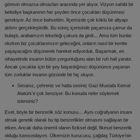
görevin olmazsa olmazları arasında yer alıyor. Vizyon sahibi bir
belediye başkanının her şeyden önce çocukları düşünmesi
gerekiyor. Az önce bahsettim. İlçemizde çok köklü bir altyapı
atılımı gerçekleştirdik. Bu süreç içerisinde paçamıza çamur da
bulaştı, arabamızın tekerleği çukura da girdi… Ama tüm bunlar
olurken biz çocuklarımızın geleceğini, onların nasıl bir kentte
yaşayacağını düşünerek hareket ediyorduk. Başarmak, en
nihayetinde insanın bütün yorgunluğunu alan bir ruh hali yaratır.
Ancak çocuklar için bir şey başardığınızı düşününce yaşanan
tüm zorluklar insanın gözünde bir hiç oluyor.
Simanız, çehreniz ve hatta sesiniz Gazi Mustafa Kemal
Atatürk’e çok benziyor. Bu konuda neler söylemek
istersiniz?
Evet, böyle bir benzerlik söz konusu… Aynı coğrafyanın insanı
olmak genetik olarak bu tip benzerlikler olmasını sağlayan bir
etken. Ancak daha önemli olanın fiziksel değil, fikirsel benzerlik
olduğu kanısındayım. Ülkemizin kurucusu, çağdaş Türkiye’nin