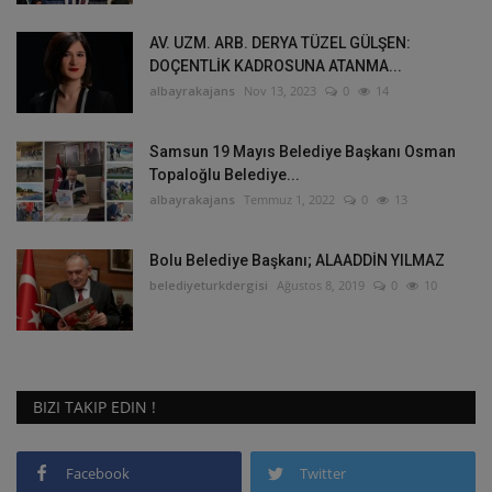
AV. UZM. ARB. DERYA TÜZEL GÜLŞEN:
DOÇENTLİK KADROSUNA ATANMA...
albayrakajans
Nov 13, 2023
0
14
Samsun 19 Mayıs Belediye Başkanı Osman
Topaloğlu Belediye...
albayrakajans
Temmuz 1, 2022
0
13
Bolu Belediye Başkanı; ALAADDİN YILMAZ
belediyeturkdergisi
Ağustos 8, 2019
0
10
BIZI TAKIP EDIN !
Facebook
Twitter