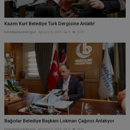
Kazım Kurt Belediye Türk Dergisine Anlattı!
belediyeturkdergisi
Ağustos 8, 2019
0
2235
Bağcılar Belediye Başkanı Lokman Çağırıcı Anlatıyor
belediyeturkdergisi
Ağustos 9, 2019
0
3191