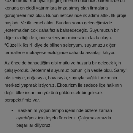
kazandırdık. Konuyla ilgili girişimlerde bulunduk. Ülkemizde bu
konuda en ciddi yatırımlara imza atmış olan firmalarla
görüşmelerimiz oldu. Bunun neticesinde ilk adımı attık. İlk proje
başladı. Ve ilk temel atıldı. Bundan sonra geleceğimizde
jeotermalden çok daha fazla bahsedeceğiz. Suyumuzun bir
diğer özelliği de içinde selenyum mineralinin fazla oluşu.
“Güzellik iksiri” diye de bilinen selenyum, suyumuzu diğer
termallerle mukayese edildiğinde daha da avantajlı kılıyor.
Az önce de bahsettiğim gibi mutlu ve huzurlu bir gelecek için
çalışıyorduk. Jeotermal suyumuz bunun için vesile oldu. Saray’ı
oksijeniyle, doğasıyla, havasıyla, suyuyla sağlık turizminin
merkezi yapmak istiyoruz. Ekoturizm ile sadece ilçe halkının
değil, ülke insanının yüzünü güldürecek bir gelecek
perspektifimiz var.
Başkanım yoğun tempo içerisinde bizlere zaman
ayırdığınız için teşekkür ederiz. Çalışmalarınızda
başarılar diliyoruz.