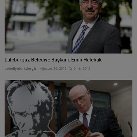
Lüleburgaz Belediye Başkanı: Emin Halebak
belediyeturkdergisi
Ağustos 19, 2019
0
3043