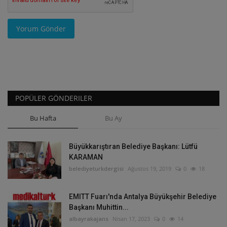
Yorum Gönder
POPÜLER GÖNDERILER
Bu Hafta
Bu Ay
Büyükkarıştıran Belediye Başkanı: Lütfü
KARAMAN
belediyeturkdergisi
Ağustos 19, 2019
0
18
EMITT Fuarı'nda Antalya Büyükşehir Belediye
Başkanı Muhittin...
albayrakajans
Nisan 17, 2023
0
14