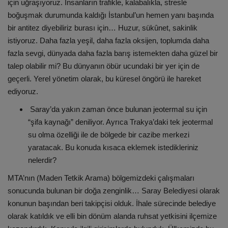
için uğraşıyoruz. İnsanların trafikle, kalabalıkla, stresle
boğuşmak durumunda kaldığı İstanbul’un hemen yanı başında
bir antitez diyebiliriz burası için… Huzur, sükûnet, sakinlik
istiyoruz. Daha fazla yeşil, daha fazla oksijen, toplumda daha
fazla sevgi, dünyada daha fazla barış istemekten daha güzel bir
talep olabilir mi? Bu dünyanın öbür ucundaki bir yer için de
geçerli. Yerel yönetim olarak, bu küresel öngörü ile hareket
ediyoruz.
Saray’da yakın zaman önce bulunan jeotermal su için
“şifa kaynağı” deniliyor. Ayrıca Trakya’daki tek jeotermal
su olma özelliği ile de bölgede bir cazibe merkezi
yaratacak. Bu konuda kısaca eklemek istedikleriniz
nelerdir?
MTA’nın (Maden Tetkik Arama) bölgemizdeki çalışmaları
sonucunda bulunan bir doğa zenginlik… Saray Belediyesi olarak
konunun başından beri takipçisi olduk. İhale sürecinde belediye
olarak katıldık ve elli bin dönüm alanda ruhsat yetkisini ilçemize