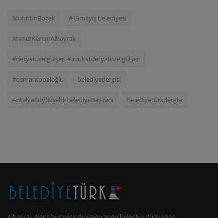
MuhittinBöcek
#19mayıs belediyesi
AhmetKeremAlbayrak
#deryatüzelgülşen #avukatderyatüzelgülşen
#osmantopaloğlu
belediyedergisi
AntalyaBüyükşehirBelediyeBaşkanı
belediyetürkdergisi
Albayrak Ajans bünyesinde yayınlanan belediye dünyasına,