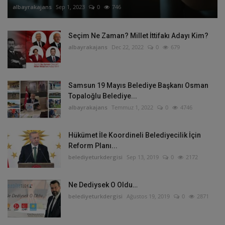
albayrakajans
Sep 1, 2023
0
746
Seçim Ne Zaman? Millet İttifakı Adayı Kim?
albayrakajans
Dec 22, 2022
0
679
Samsun 19 Mayıs Belediye Başkanı Osman
Topaloğlu Belediye...
albayrakajans
Temmuz 1, 2022
0
4746
Hükümet İle Koordineli Belediyecilik İçin
Reform Planı...
belediyeturkdergisi
Sep 13, 2019
0
2172
Ne Dediysek O Oldu…
belediyeturkdergisi
Ağustos 19, 2019
0
2871