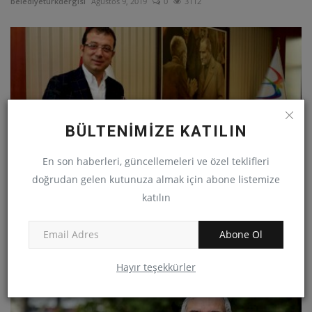
belediyeturkdergisi
Ağustos 9, 2019
0
3112
BÜLTENİMİZE KATILIN
En son haberleri, güncellemeleri ve özel teklifleri
doğrudan gelen kutunuza almak için abone listemize
katılın
İstanbul Büyükşehir Belediye Başkanı: Ekrem İmamoğlu
Abone Ol
belediyeturkdergisi
Ağustos 8, 2019
0
3235
Hayır teşekkürler