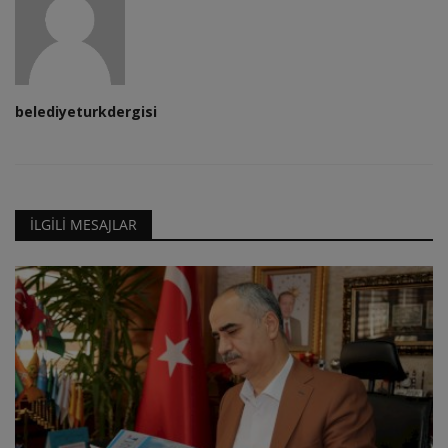
belediyeturkdergisi
İLGİLİ MESAJLAR