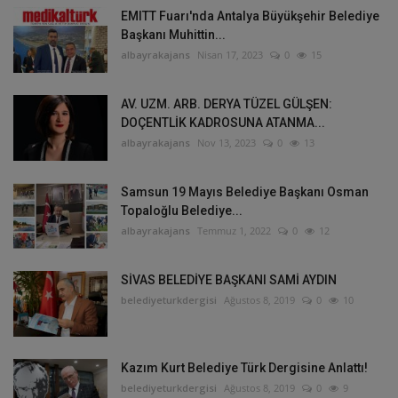
EMITT Fuarı'nda Antalya Büyükşehir Belediye
Başkanı Muhittin...
albayrakajans
Nisan 17, 2023
0
15
AV. UZM. ARB. DERYA TÜZEL GÜLŞEN:
DOÇENTLİK KADROSUNA ATANMA...
albayrakajans
Nov 13, 2023
0
13
Samsun 19 Mayıs Belediye Başkanı Osman
Topaloğlu Belediye...
albayrakajans
Temmuz 1, 2022
0
12
SİVAS BELEDİYE BAŞKANI SAMİ AYDIN
belediyeturkdergisi
Ağustos 8, 2019
0
10
Kazım Kurt Belediye Türk Dergisine Anlattı!
belediyeturkdergisi
Ağustos 8, 2019
0
9