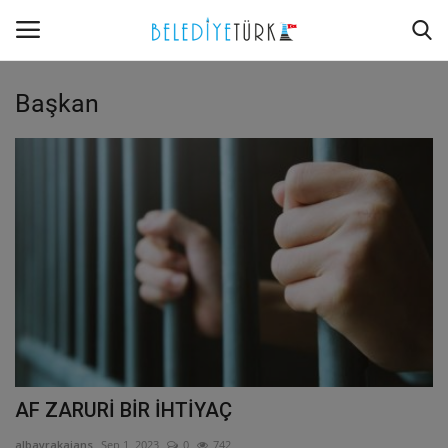
Başkan
Giriş Yap
Kayıt Ol
Anasayfa
İletişim
Röportajlar
Başkan
Belediye
AF ZARURİ BİR İHTİYAÇ
albayrakajans
Sep 1, 2023
0
742