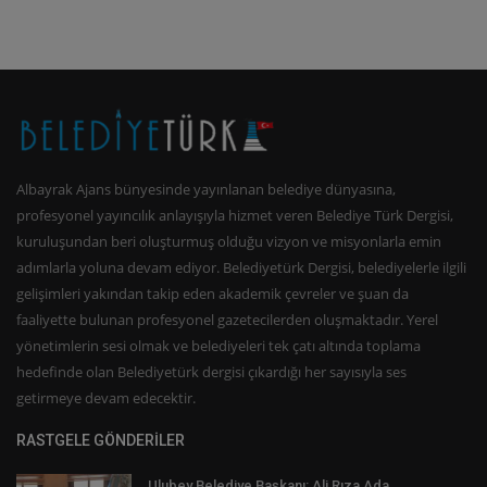
Albayrak Ajans bünyesinde yayınlanan belediye dünyasına,
profesyonel yayıncılık anlayışıyla hizmet veren Belediye Türk Dergisi,
kuruluşundan beri oluşturmuş olduğu vizyon ve misyonlarla emin
adımlarla yoluna devam ediyor. Belediyetürk Dergisi, belediyelerle ilgili
gelişimleri yakından takip eden akademik çevreler ve şuan da
faaliyette bulunan profesyonel gazetecilerden oluşmaktadır. Yerel
yönetimlerin sesi olmak ve belediyeleri tek çatı altında toplama
hedefinde olan Belediyetürk dergisi çıkardığı her sayısıyla ses
getirmeye devam edecektir.
RASTGELE GÖNDERİLER
Ulubey Belediye Başkanı: Ali Rıza Ada