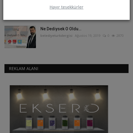
Reform Planı...
Hayır teşekkürler
belediyeturkdergisi
Sep 13, 2019
0
2170
Ne Dediysek O Oldu…
belediyeturkdergisi
Ağustos 19, 2019
0
2870
REKLAM ALANI