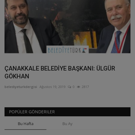
ÇANAKKALE BELEDİYE BAŞKANI: ÜLGÜR
GÖKHAN
belediyeturkdergisi
Ağustos 19, 2019
0
2817
POPÜLER GÖNDERILER
Bu Hafta
Bu Ay